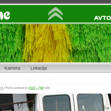
Kamera
Lokacija
014
|
Polna velikost je
1024 × 768
točk