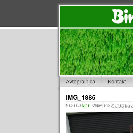
Avtopralnica
Kontakt
IMG_1885
Napisal/a
Bine
|
Objavljeno
31. marca, 2