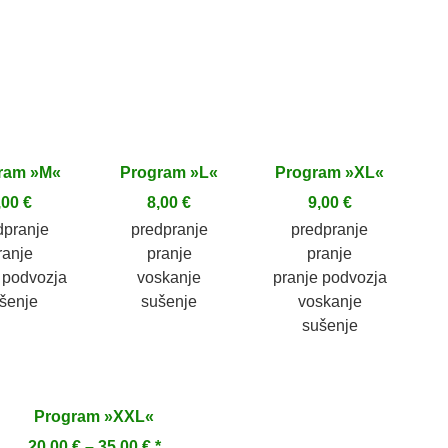
ram »M«
Program »L«
Program »XL«
,00 €
8,00 €
9,00 €
dpranje
predpranje
predpranje
ranje
pranje
pranje
 podvozja
voskanje
pranje podvozja
šenje
sušenje
voskanje
sušenje
Program »XXL«
20,00 € – 35,00 € *