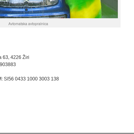
Avtomatska avtopralnica
a 63, 4226 Žiri
45903883
M: SI56 0433 1000 3003 138