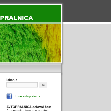
Iskanje
Bine avtopralnica
AVTOPRALNICA delovni čas:
Avtopralnica trenutno obratuje