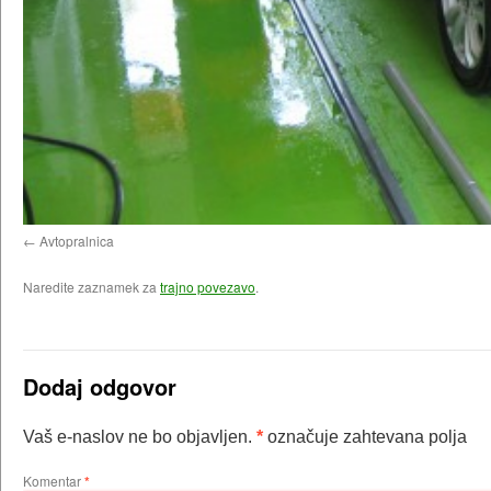
Avtopralnica
Naredite zaznamek za
trajno povezavo
.
Dodaj odgovor
Vaš e-naslov ne bo objavljen.
*
označuje zahtevana polja
Komentar
*