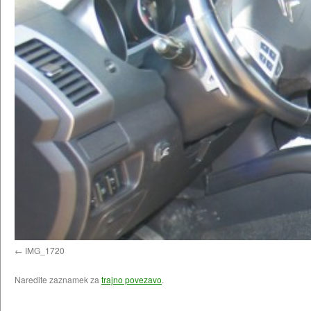
IMG_1720
Naredite zaznamek za
trajno povezavo
.