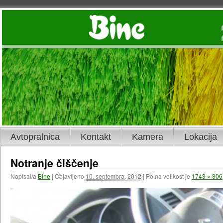
Avtopralnica
Kontakt
Kamera
Lokacija
Notranje čiščenje
Napisal/a
Bine
|
Objavljeno
10. septembra, 2012
|
Polna velikost je
1743 × 806