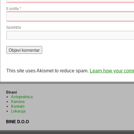
E-pošta
*
Spletišče
This site uses Akismet to reduce spam.
Learn how your comm
Strani
Avtopralnica
Kamera
Kontakt
Lokacija
BINE D.O.O